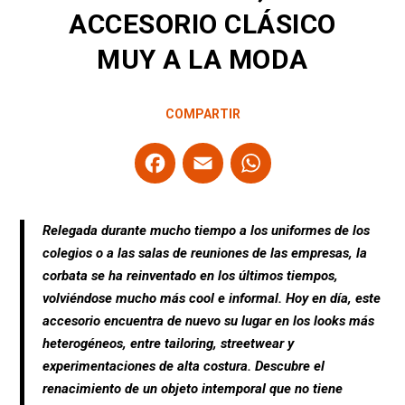
ACCESORIO CLÁSICO
MUY A LA MODA
COMPARTIR
F
E
W
a
m
h
ce
ail
at
Relegada durante mucho tiempo a los uniformes de los
b
s
colegios o a las salas de reuniones de las empresas, la
o
A
corbata se ha reinventado en los últimos tiempos,
o
p
volviéndose mucho más cool e informal. Hoy en día, este
accesorio encuentra de nuevo su lugar en los looks más
k
p
heterogéneos, entre tailoring, streetwear y
experimentaciones de alta costura. Descubre el
renacimiento de un objeto intemporal que no tiene