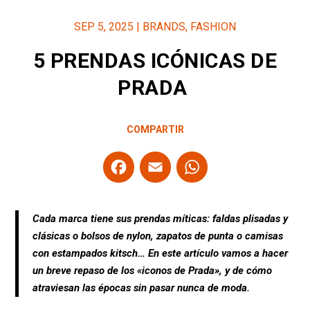
SEP 5, 2025
|
BRANDS
,
FASHION
5 PRENDAS ICÓNICAS DE
PRADA
COMPARTIR
F
E
W
a
m
h
ce
ail
at
Cada marca tiene sus prendas míticas: faldas plisadas y
b
s
clásicas o bolsos de nylon, zapatos de punta o camisas
o
A
con estampados kitsch… En este artículo vamos a hacer
o
p
un breve repaso de los «iconos de Prada», y de cómo
atraviesan las épocas sin pasar nunca de moda.
k
p