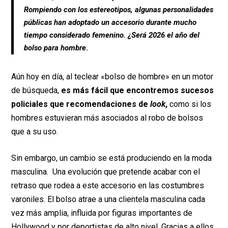
b
s
Rompiendo con los estereotipos, algunas personalidades
o
A
públicas han adoptado un accesorio durante mucho
o
p
tiempo considerado femenino. ¿Será 2026 el año del
bolso para hombre
.
k
p
Aún hoy en día, al teclear «bolso de hombre» en un motor
de búsqueda,
es más fácil que encontremos sucesos
policiales que recomendaciones de
look
,
como si los
hombres estuvieran más asociados al robo de bolsos
que a su uso.
Sin embargo, un cambio se está produciendo en la moda
masculina. Una evolución que pretende acabar con el
retraso que rodea a este accesorio en las costumbres
varoniles. El bolso atrae a una clientela masculina cada
vez más amplia, influida por figuras importantes de
Hollywood y por deportistas de alto nivel. Gracias a ellos,