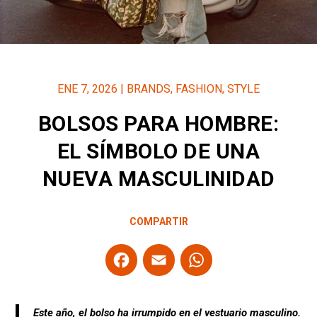
ENE 7, 2026
|
BRANDS
,
FASHION
,
STYLE
BOLSOS PARA HOMBRE:
EL SÍMBOLO DE UNA
NUEVA MASCULINIDAD
COMPARTIR
F
E
W
a
m
h
ce
ail
at
Este año, el bolso ha irrumpido en el vestuario masculino.