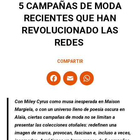
5 CAMPAÑAS DE MODA
RECIENTES QUE HAN
REVOLUCIONADO LAS
REDES
COMPARTIR
F
E
W
a
m
h
ce
ail
at
Con Miley Cyrus como musa inesperada en Maison
b
s
Margiela, o con un universo lleno de poesía oscura en
o
A
Alaïa, ciertas campañas de moda no se limitan a
o
p
presentar las colecciones otoñales: redefinen una
imagen de marca, provocan, fascinan e, incluso a veces,
k
p