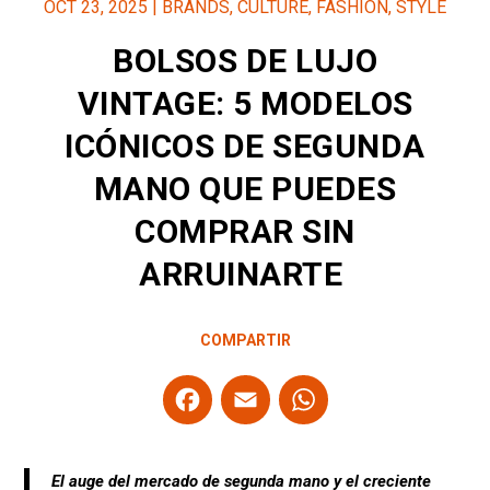
OCT 23, 2025
|
BRANDS
,
CULTURE
,
FASHION
,
STYLE
BOLSOS DE LUJO
VINTAGE: 5 MODELOS
ICÓNICOS DE SEGUNDA
MANO QUE PUEDES
COMPRAR SIN
ARRUINARTE
COMPARTIR
F
E
W
a
m
h
ce
ail
at
El auge del mercado de segunda mano y el creciente