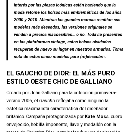
b
s
interés por las piezas icónicas están haciendo que la
o
A
moda retome los bolsos más emblemáticos de los años
o
p
2000 y 2010. Mientras las grandes marcas reeditan sus
modelos más deseados, las versiones originales se
k
p
venden a precios inaccesibles… o no. Todavía presentes
en las plataformas vintage, estos bolsos olvidados
recuperan de nuevo su lugar en nuestros armarios. Toma
nota de estos cinco modelos para (re)descubri
r.
EL GAUCHO DE DIOR: EL MÁS PURO
ESTILO OESTE CHIC DE GALLIANO
Creado por John Galliano para la colección primavera-
verano 2006, el
Gaucho
reflejaba como ninguno la
estética maximalista característica del diseñador
británico. Campaña protagonizada por
Kate Moss
, cuero
envejecido, hebilla imponente, llave y medallón con la