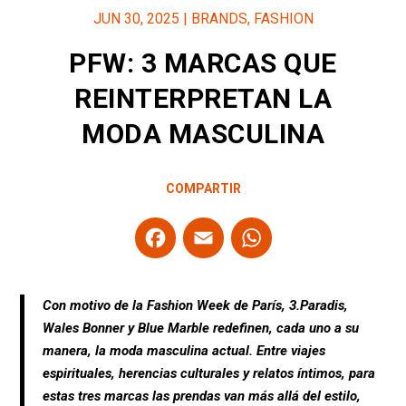
JUN 30, 2025
|
BRANDS
,
FASHION
PFW: 3 MARCAS QUE
REINTERPRETAN LA
MODA MASCULINA
COMPARTIR
F
E
W
a
m
h
ce
ail
at
Con motivo de la Fashion Week de París, 3.Paradis,
b
s
Wales Bonner y Blue Marble redefinen, cada uno a su
o
A
manera, la moda masculina actual. Entre viajes
o
p
espirituales, herencias culturales y relatos íntimos, para
estas tres marcas las prendas van más allá del estilo,
k
p