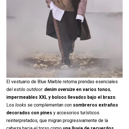
El vestuario de Blue Marble retoma prendas esenciales
del estilo
outdoor
:
denim
oversize
en varios tonos
,
impermeables XXL y bolsos llevados bajo el brazo
.
Los
looks
se complementan con
sombreros extraños
decorados con pines
y accesorios turísticos
reinterpretados, que migran progresivamente de la
cabeza hacia el torso como
una lluvia de recuerdos.