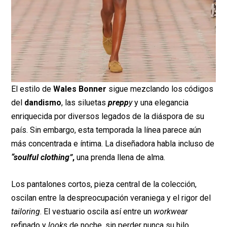
El estilo de
Wales Bonner
sigue mezclando los códigos
del
dandismo
, las siluetas
prepp
y
y una elegancia
enriquecida por diversos legados de la diáspora de su
país. Sin embargo, esta temporada la línea parece aún
más concentrada e íntima. La diseñadora habla incluso de
“soulful clothing”
,
una prenda llena de alma.
Los pantalones cortos, pieza central de la colección,
oscilan entre la despreocupación veraniega y el rigor del
tailoring
. El vestuario oscila así entre un
workwear
refinado y
looks
de noche, sin perder nunca su hilo