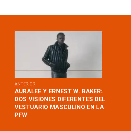
ANTERIOR
AURALEE Y ERNEST W. BAKER:
DOS VISIONES DIFERENTES DEL
VESTUARIO MASCULINO EN LA
PFW