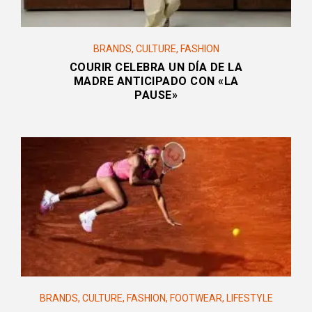
BRANDS
,
CULTURE
,
FASHION
COURIR CELEBRA UN DÍA DE LA
MADRE ANTICIPADO CON «LA
PAUSE»
BRANDS
,
CULTURE
,
FASHION
,
FOOTWEAR
,
LIFESTYLE