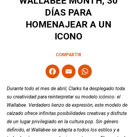
WALLABEE MONTH, 30
DÍAS PARA
HOMENAJEAR A UN
ICONO
COMPARTIR
F
E
W
a
m
h
ce
ail
at
Durante todo el mes de abril, Clarks ha desplegado toda
b
s
su creatividad para reinterpretar su modelo icónico: el
Wallabee. Verdadero lienzo de expresión, este modelo de
o
A
calzado ofrece infinitas posibilidades creativas y disfruta
o
p
de un lugar privilegiado en la cultura pop. Sin género
k
p
definido, el Wallabee se adapta a todos los estilos y a